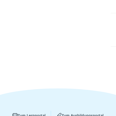
Zum Lernportal
Zum Ausbildungsportal