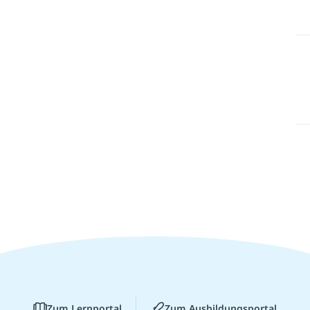
Zum Lernportal
Zum Ausbildungsportal