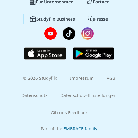
Für Unternehmen
Partner
Studyflix Business
Presse
© 2026 Studyflix
Impressum
AGB
Datenschutz
Datenschutz-Einstellungen
Gib uns Feedback
Part of the
EMBRACE family