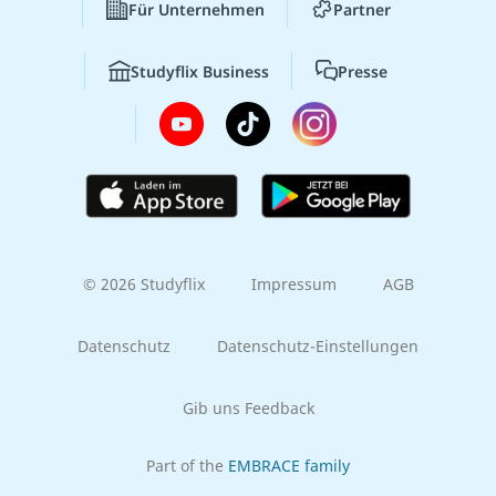
Für Unternehmen
Partner
Studyflix Business
Presse
© 2026 Studyflix
Impressum
AGB
Datenschutz
Datenschutz-Einstellungen
Gib uns Feedback
Part of the
EMBRACE family