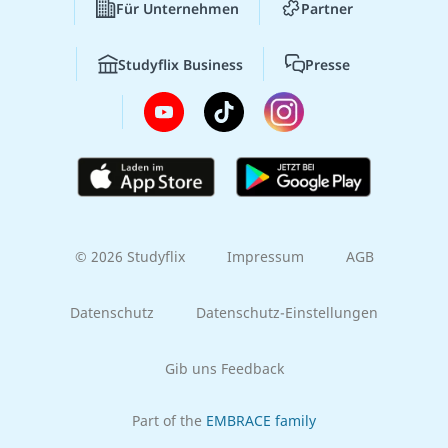
Für Unternehmen
Partner
Studyflix Business
Presse
© 2026 Studyflix
Impressum
AGB
Datenschutz
Datenschutz-Einstellungen
Gib uns Feedback
Part of the
EMBRACE family