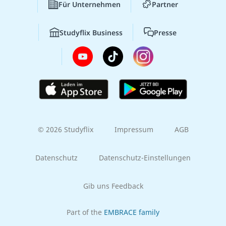
Für Unternehmen
Partner
Studyflix Business
Presse
© 2026 Studyflix
Impressum
AGB
Datenschutz
Datenschutz-Einstellungen
Gib uns Feedback
Part of the
EMBRACE family