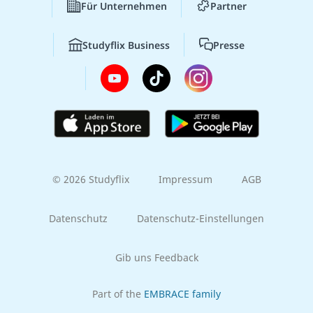
Für Unternehmen
Partner
Studyflix Business
Presse
© 2026 Studyflix
Impressum
AGB
Datenschutz
Datenschutz-Einstellungen
Gib uns Feedback
Part of the
EMBRACE family