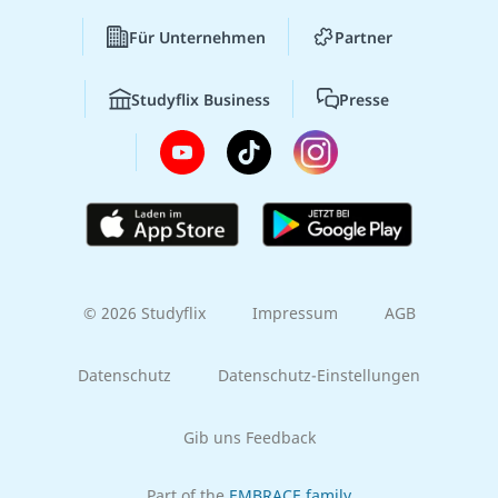
Für Unternehmen
Partner
Studyflix Business
Presse
© 2026 Studyflix
Impressum
AGB
Datenschutz
Datenschutz-Einstellungen
Gib uns Feedback
Part of the
EMBRACE family