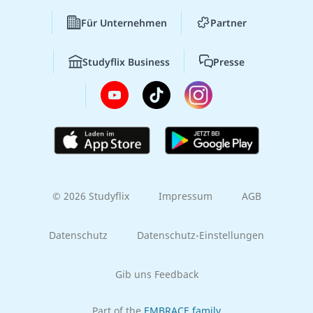
Für Unternehmen
Partner
Studyflix Business
Presse
© 2026 Studyflix
Impressum
AGB
Datenschutz
Datenschutz-Einstellungen
Gib uns Feedback
Part of the
EMBRACE family