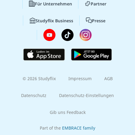
Für Unternehmen
Partner
Studyflix Business
Presse
© 2026 Studyflix
Impressum
AGB
Datenschutz
Datenschutz-Einstellungen
Gib uns Feedback
Part of the
EMBRACE family