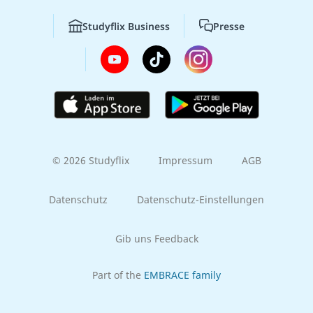
Studyflix Business
Presse
© 2026 Studyflix
Impressum
AGB
Datenschutz
Datenschutz-Einstellungen
Gib uns Feedback
Part of the
EMBRACE family