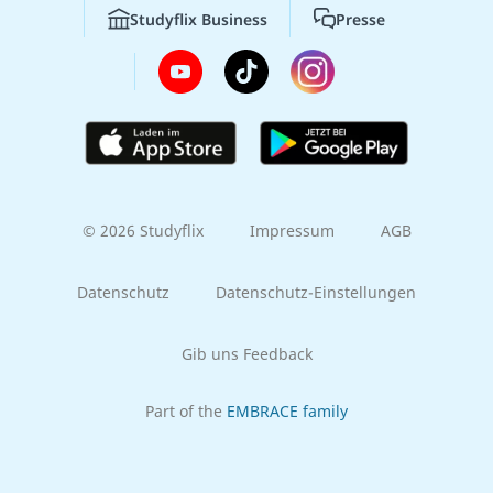
Studyflix Business
Presse
© 2026 Studyflix
Impressum
AGB
Datenschutz
Datenschutz-Einstellungen
Gib uns Feedback
Part of the
EMBRACE family