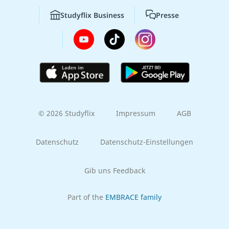
Studyflix Business
Presse
© 2026 Studyflix
Impressum
AGB
Datenschutz
Datenschutz-Einstellungen
Gib uns Feedback
Part of the
EMBRACE family