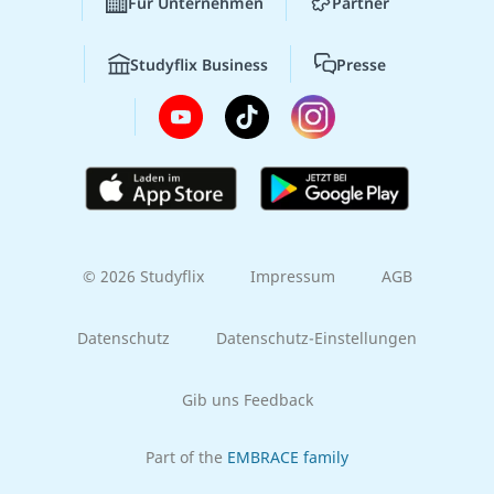
Für Unternehmen
Partner
Studyflix Business
Presse
© 2026 Studyflix
Impressum
AGB
Datenschutz
Datenschutz-Einstellungen
Gib uns Feedback
Part of the
EMBRACE family