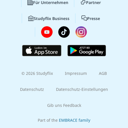
Für Unternehmen
Partner
Studyflix Business
Presse
© 2026 Studyflix
Impressum
AGB
Datenschutz
Datenschutz-Einstellungen
Gib uns Feedback
Part of the
EMBRACE family