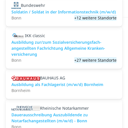
Bundeswehr
Soldatin / Soldat in der Infor­mations­technik (m/w/d)
Bonn
+12 weitere Standorte
IKK classic
Aus­bild­ung zur/zum Sozial­versicher­ungs­fach­
angestellten­ Fach­richtung All­gemeine Kranken­
versicher­ung
Bonn
+27 weitere Standorte
BAUHAUS AG
Ausbildung als Fachlagerist (m/w/d) Bornheim
Bornheim
Rheinische Notarkammer
Dauerausschreibung Auszubildende zu
Notarfachangestellten (m/w/d) - Bonn
Bonn