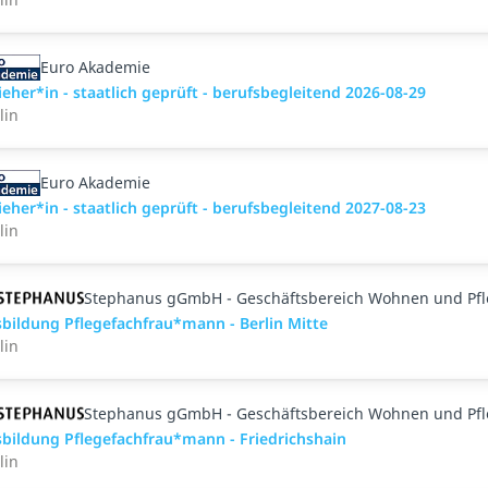
Euro Akademie
ieher*in - staatlich geprüft - berufsbegleitend 2026-08-29
lin
Euro Akademie
ieher*in - staatlich geprüft - berufsbegleitend 2027-08-23
lin
Stephanus gGmbH - Geschäftsbereich Wohnen und Pf
bildung Pflegefachfrau*mann - Berlin Mitte
lin
Stephanus gGmbH - Geschäftsbereich Wohnen und Pf
bildung Pflegefachfrau*mann - Friedrichshain
lin