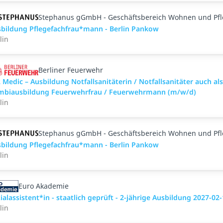
Stephanus gGmbH - Geschäftsbereich Wohnen und Pf
bildung Pflegefachfrau*mann - Berlin Pankow
lin
Berliner Feuerwehr
 Medic – Ausbildung Notfallsanitäterin / Notfallsanitäter auch als
mbiausbildung Feuerwehrfrau / Feuerwehrmann (m/w/d)
lin
Stephanus gGmbH - Geschäftsbereich Wohnen und Pf
bildung Pflegefachfrau*mann - Berlin Pankow
lin
Euro Akademie
ialassistent*in - staatlich geprüft - 2-jährige Ausbildung 2027-02
lin