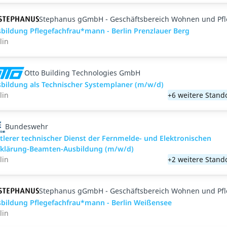
Stephanus gGmbH - Geschäftsbereich Wohnen und Pf
bildung Pflegefachfrau*mann - Berlin Prenzlauer Berg
lin
Otto Building Technologies GmbH
bildung als Technischer Systemplaner (m/w/d)
lin
+6 weitere Stand
Bundeswehr
tlerer technischer Dienst der Fernmelde- und Elektronischen
fklärung-Beamten-Ausbildung (m/w/d)
lin
+2 weitere Stand
Stephanus gGmbH - Geschäftsbereich Wohnen und Pf
bildung Pflegefachfrau*mann - Berlin Weißensee
lin