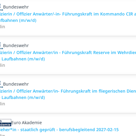
Bundeswehr
izierin / Offizier Anwärter/-in- Führungskraft im Kommando CIR a
ufbahnen (m/w/d)
lin
Bundeswehr
izierin / Offizier Anwärter/in - Führungskraft Reserve im Wehrdie
e Laufbahnen (m/w/d)
lin
Bundeswehr
izierin / Offizier Anwärter/in- Führungskraft im fliegerischen Dien
e Laufbahnen (m/w/d)
lin
Euro Akademie
ieher*in - staatlich geprüft - berufsbegleitend 2027-02-15
lin