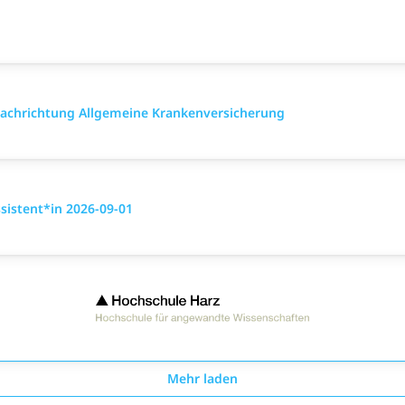
 Fach­richtung All­gemeine Kranken­versicher­ung
istent*in 2026-09-01
Mehr laden