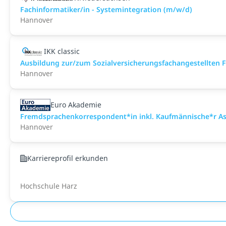
Fachinformatiker/in - Systemintegration (m/w/d)
Hannover
IKK classic
Aus­bild­ung zur/zum Sozial­versicher­ungs­fach­angestellten­
Hannover
Euro Akademie
Fremdsprachenkorrespondent*in inkl. Kaufmännische*r Ass
Hannover
Karriereprofil erkunden
Hochschule Harz