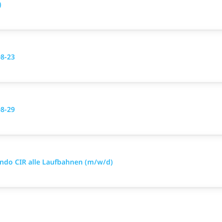
)
08-23
08-29
ando CIR alle Laufbahnen (m/w/d)