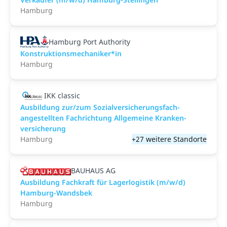
Hamburg
Hamburg Port Authority
Konstruktionsmechaniker*in
Hamburg
IKK classic
Aus­bild­ung zur/zum Sozial­versicher­ungs­fach­
angestellten­ Fach­richtung All­gemeine Kranken­
versicher­ung
Hamburg
+27 weitere Standorte
BAUHAUS AG
Ausbildung Fachkraft für Lagerlogistik (m/w/d)
Hamburg-Wandsbek
Hamburg