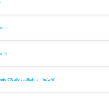
)
08-23
08-29
ando CIR alle Laufbahnen (m/w/d)