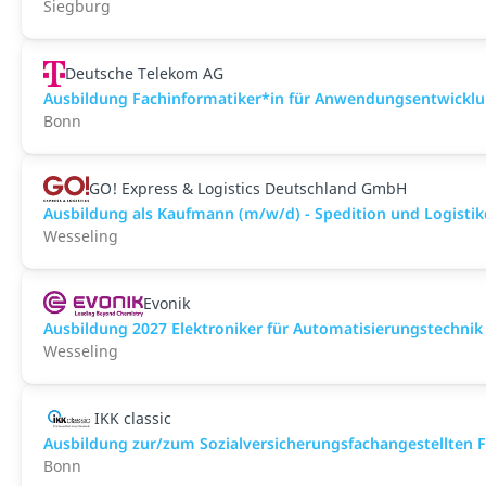
Siegburg
Deutsche Telekom AG
Ausbildung Fachinformatiker*in für Anwendungsentwickl
Bonn
GO! Express & Logistics Deutschland GmbH
Ausbildung als Kaufmann (m/w/d) - Spedition und Logistik
Wesseling
Evonik
Ausbildung 2027 Elektroniker für Automatisierungstechnik
Wesseling
IKK classic
Aus­bild­ung zur/zum Sozial­versicher­ungs­fach­angestellten­
Bonn