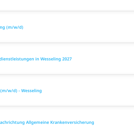
ung (m/w/d)
dienstleistungen in Wesseling 2027
 (m/w/d) - Wesseling
 Fach­richtung All­gemeine Kranken­versicher­ung