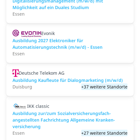
Digitalisierungsmanagement (m/w/d) mit
Möglichkeit auf ein Duales Studium
Essen
Evonik
Ausbildung 2027 Elektroniker für
Automatisierungstechnik (m/w/d) - Essen
Essen
Deutsche Telekom AG
Ausbildung Kaufleute für Dialogmarketing (m/w/d)
Duisburg
+37 weitere Standorte
IKK classic
Aus­bild­ung zur/zum Sozial­versicher­ungs­fach­
angestellten­ Fach­richtung All­gemeine Kranken­
versicher­ung
Essen
+27 weitere Standorte