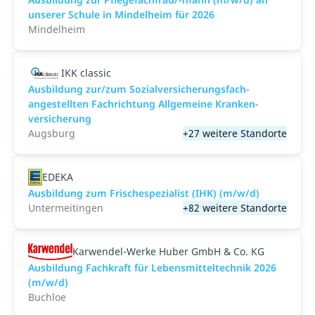
unserer Schule in Mindelheim für 2026
Mindelheim
IKK classic
Aus­bild­ung zur/zum Sozial­versicher­ungs­fach­
angestellten­ Fach­richtung All­gemeine Kranken­
versicher­ung
Augsburg
+27 weitere Standorte
EDEKA
Ausbildung zum Frischespezialist (IHK) (m/w/d)
Untermeitingen
+82 weitere Standorte
Karwendel-Werke Huber GmbH & Co. KG
Ausbildung Fachkraft für Lebensmitteltechnik 2026
(m/w/d)
Buchloe