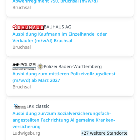
Abwehrregiment 750, Bruchsal (m/w/d)
Bruchsal
BAUHAUS AG
Ausbildung Kaufmann im Einzelhandel oder
Verkäufer (m/w/d) Bruchsal
Bruchsal
Polizei Baden-Württemberg
Ausbildung zum mittleren Polizeivollzugsdienst
(m/w/d) ab März 2027
Bruchsal
IKK classic
Aus­bild­ung zur/zum Sozial­versicher­ungs­fach­
angestellten­ Fach­richtung All­gemeine Kranken­
versicher­ung
Ludwigsburg
+27 weitere Standorte