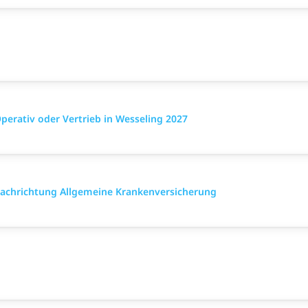
rativ oder Vertrieb in Wesseling 2027
 Fach­richtung All­gemeine Kranken­versicher­ung