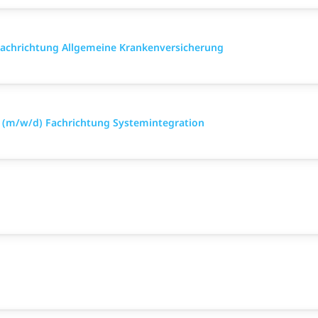
 Fach­richtung All­gemeine Kranken­versicher­ung
n (m/w/d) Fachrichtung Systemintegration