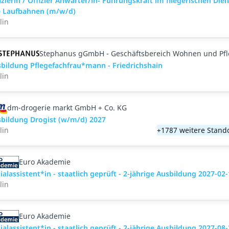
izierin / Offizier Anwärter/in- Führungskraft im fliegerischen Dien
e Laufbahnen (m/w/d)
lin
Stephanus gGmbH - Geschäftsbereich Wohnen und Pf
bildung Pflegefachfrau*mann - Friedrichshain
lin
dm-drogerie markt GmbH + Co. KG
bildung Drogist (w/m/d) 2027
lin
+1787 weitere Stand
Euro Akademie
ialassistent*in - staatlich geprüft - 2-jährige Ausbildung 2027-02
lin
Euro Akademie
ialassistent*in - staatlich geprüft - 2-jährige Ausbildung 2027-08