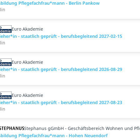
bildung Pflegefachfrau*mann - Berlin Pankow
lin
Euro Akademie
ieher*in - staatlich geprüft - berufsbegleitend 2027-02-15
lin
Euro Akademie
ieher*in - staatlich geprüft - berufsbegleitend 2026-08-29
lin
Euro Akademie
ieher*in - staatlich geprüft - berufsbegleitend 2027-08-23
lin
Stephanus gGmbH - Geschäftsbereich Wohnen und Pf
bildung Pflegefachfrau*mann - Hohen Neuendorf