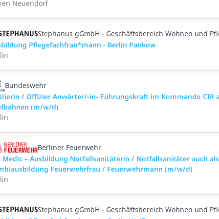
hen Neuendorf
Stephanus gGmbH - Geschäftsbereich Wohnen und Pf
bildung Pflegefachfrau*mann - Berlin Pankow
lin
Bundeswehr
izierin / Offizier Anwärter/-in- Führungskraft im Kommando CIR a
ufbahnen (m/w/d)
lin
Berliner Feuerwehr
 Medic – Ausbildung Notfallsanitäterin / Notfallsanitäter auch als
mbiausbildung Feuerwehrfrau / Feuerwehrmann (m/w/d)
lin
Stephanus gGmbH - Geschäftsbereich Wohnen und Pf