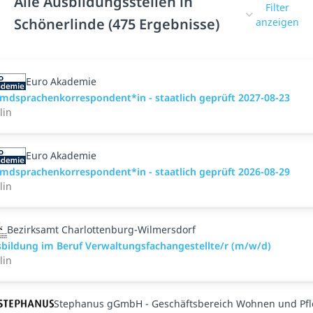
Alle Ausbildungsstellen in
Filter
Schönerlinde (475 Ergebnisse)
anzeigen
Euro Akademie
mdsprachenkorrespondent*in - staatlich geprüft 2027-08-23
lin
Euro Akademie
mdsprachenkorrespondent*in - staatlich geprüft 2026-08-29
lin
Bezirksamt Charlottenburg-Wilmersdorf
bildung im Beruf Verwaltungsfachangestellte/r (m/w/d)
lin
Stephanus gGmbH - Geschäftsbereich Wohnen und Pf