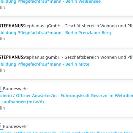
bildung Pflegefachfrau*mann - Berlin Weißensee
lin
Stephanus gGmbH - Geschäftsbereich Wohnen und Pf
bildung Pflegefachfrau*mann - Berlin Prenzlauer Berg
lin
Stephanus gGmbH - Geschäftsbereich Wohnen und Pf
bildung Pflegefachfrau*mann - Berlin Mitte
lin
Bundeswehr
izierin / Offizier Anwärter/in - Führungskraft Reserve im Wehrdie
e Laufbahnen (m/w/d)
lin
Bundeswehr