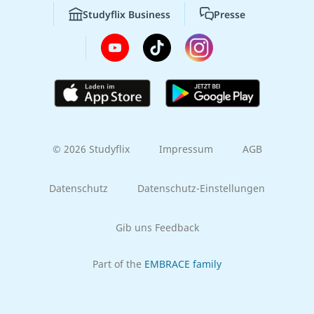
Studyflix Business
Presse
© 2026 Studyflix
Impressum
AGB
Datenschutz
Datenschutz-Einstellungen
Gib uns Feedback
Part of the
EMBRACE family