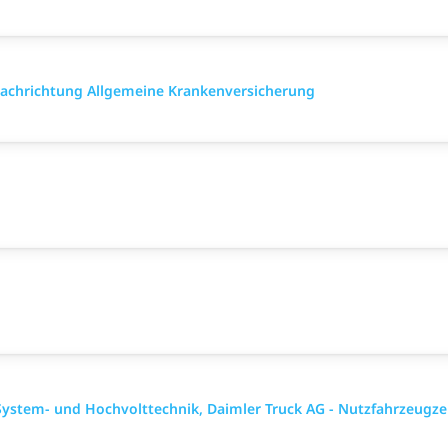
 Fach­richtung All­gemeine Kranken­versicher­ung
ystem- und Hochvolttechnik, Daimler Truck AG - Nutzfahrzeugz