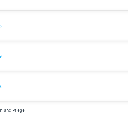
5
9
3
n und Pflege