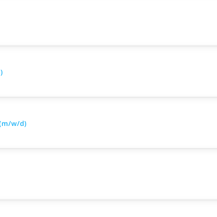
)
 (m/w/d)