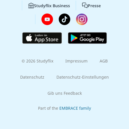
Studyflix Business
Presse
© 2026 Studyflix
Impressum
AGB
Datenschutz
Datenschutz-Einstellungen
Gib uns Feedback
Part of the
EMBRACE family