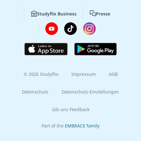
Studyflix Business
Presse
© 2026 Studyflix
Impressum
AGB
Datenschutz
Datenschutz-Einstellungen
Gib uns Feedback
Part of the
EMBRACE family