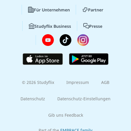
Für Unternehmen
Partner
Studyflix Business
Presse
© 2026 Studyflix
Impressum
AGB
Datenschutz
Datenschutz-Einstellungen
Gib uns Feedback
Part of the
EMBRACE family