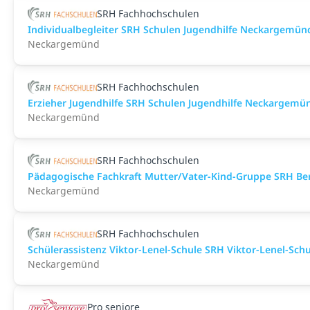
SRH Fachhochschulen
Individualbegleiter SRH Schulen Jugendhilfe Neckargemün
Neckargemünd
SRH Fachhochschulen
Erzieher Jugendhilfe SRH Schulen Jugendhilfe Neckargemü
Neckargemünd
SRH Fachhochschulen
Pädagogische Fachkraft Mutter/Vater-Kind-Gruppe SRH B
Neckargemünd
SRH Fachhochschulen
Schülerassistenz Viktor-Lenel-Schule SRH Viktor-Lenel-S
Neckargemünd
Pro seniore