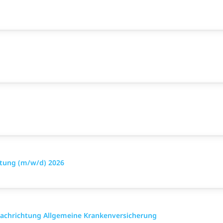
stung (m/w/d) 2026
 Fach­richtung All­gemeine Kranken­versicher­ung