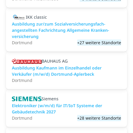
IKK classic
Aus­bild­ung zur/zum Sozial­versicher­ungs­fach­
angestellten­ Fach­richtung All­gemeine Kranken­
versicher­ung
Dortmund
+27 weitere Standorte
BAUHAUS AG
Ausbildung Kaufmann im Einzelhandel oder
Verkäufer (m/w/d) Dortmund-Aplerbeck
Dortmund
Siemens
Elektroniker (w/m/d) für IT/IoT Systeme der
Gebäudetechnik 2027
Dortmund
+28 weitere Standorte