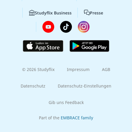
Studyflix Business
Presse
© 2026 Studyflix
Impressum
AGB
Datenschutz
Datenschutz-Einstellungen
Gib uns Feedback
Part of the
EMBRACE family