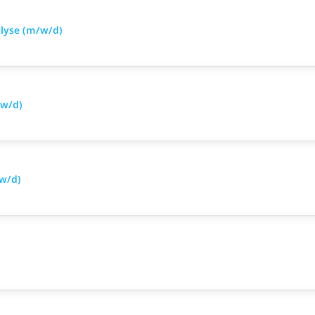
alyse (m/w/d)
/w/d)
/w/d)