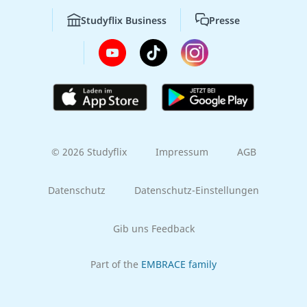
Studyflix Business
Presse
© 2026 Studyflix
Impressum
AGB
Datenschutz
Datenschutz-Einstellungen
Gib uns Feedback
Part of the
EMBRACE family