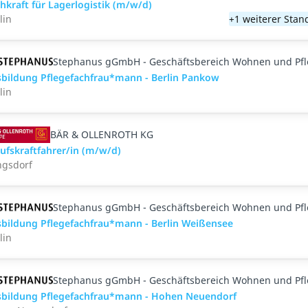
hkraft für Lagerlogistik (m/w/d)
lin
+1 weiterer Stan
Stephanus gGmbH - Geschäftsbereich Wohnen und Pf
bildung Pflegefachfrau*mann - Berlin Pankow
lin
BÄR & OLLENROTH KG
ufskraftfahrer/in (m/w/d)
ngsdorf
Stephanus gGmbH - Geschäftsbereich Wohnen und Pf
bildung Pflegefachfrau*mann - Berlin Weißensee
lin
Stephanus gGmbH - Geschäftsbereich Wohnen und Pf
bildung Pflegefachfrau*mann - Hohen Neuendorf