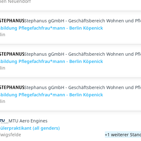
hen Neuendorf
Stephanus gGmbH - Geschäftsbereich Wohnen und Pf
bildung Pflegefachfrau*mann - Berlin Köpenick
lin
Stephanus gGmbH - Geschäftsbereich Wohnen und Pf
bildung Pflegefachfrau*mann - Berlin Köpenick
lin
Stephanus gGmbH - Geschäftsbereich Wohnen und Pf
bildung Pflegefachfrau*mann - Berlin Köpenick
lin
MTU Aero Engines
ülerpraktikant (all genders)
wigsfelde
+1 weiterer Stan