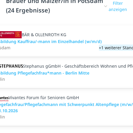
Brauer und Mälzer/in in Potsdam
Filter
(24 Ergebnisse)
anzeigen
BÄR & OLLENROTH KG
bildung Kauffrau/-mann im Einzelhandel (w/m/d)
tsdam
+1 weiterer Stan
Stephanus gGmbH - Geschäftsbereich Wohnen und Pf
bildung Pflegefachfrau*mann - Berlin Mitte
lin
Vivantes Forum für Senioren GmbH
egefachfrau/Pflegefachmann mit Schwerpunkt Altenpflege (m/w/
1.10.2026
lin