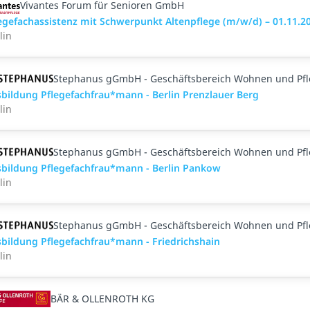
Vivantes Forum für Senioren GmbH
egefachassistenz mit Schwerpunkt Altenpflege (m/w/d) – 01.11.2
lin
Stephanus gGmbH - Geschäftsbereich Wohnen und Pf
bildung Pflegefachfrau*mann - Berlin Prenzlauer Berg
lin
Stephanus gGmbH - Geschäftsbereich Wohnen und Pf
bildung Pflegefachfrau*mann - Berlin Pankow
lin
Stephanus gGmbH - Geschäftsbereich Wohnen und Pf
bildung Pflegefachfrau*mann - Friedrichshain
lin
BÄR & OLLENROTH KG