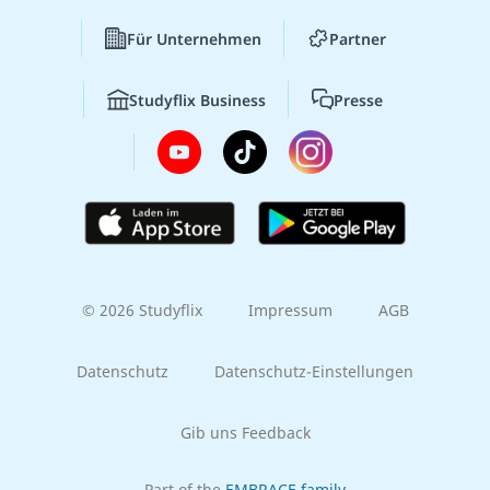
Für Unternehmen
Partner
Studyflix Business
Presse
© 2026 Studyflix
Impressum
AGB
Datenschutz
Datenschutz-Einstellungen
Gib uns Feedback
Part of the
EMBRACE family