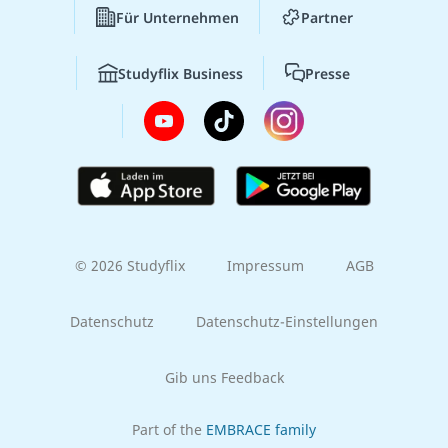
Für Unternehmen
Partner
Studyflix Business
Presse
© 2026 Studyflix
Impressum
AGB
Datenschutz
Datenschutz-Einstellungen
Gib uns Feedback
Part of the
EMBRACE family