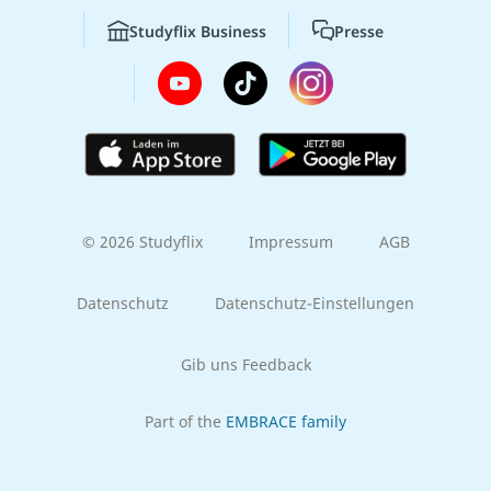
Studyflix Business
Presse
© 2026 Studyflix
Impressum
AGB
Datenschutz
Datenschutz-Einstellungen
Gib uns Feedback
Part of the
EMBRACE family