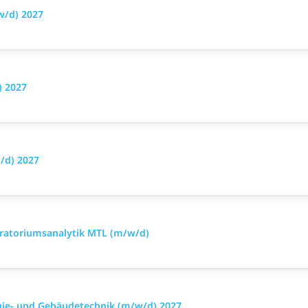
w/d) 2027
) 2027
/d) 2027
oratoriumsanalytik MTL (m/w/d)
rgie- und Gebäudetechnik (m/w/d) 2027