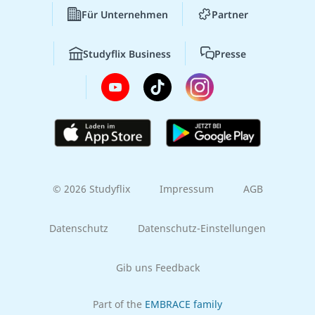
Für Unternehmen
Partner
Studyflix Business
Presse
© 2026 Studyflix
Impressum
AGB
Datenschutz
Datenschutz-Einstellungen
Gib uns Feedback
Part of the
EMBRACE family