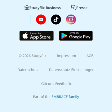
Studyflix Business
Presse
© 2026 Studyflix
Impressum
AGB
Datenschutz
Datenschutz-Einstellungen
Gib uns Feedback
Part of the
EMBRACE family