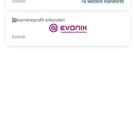
Erkner
+6 weitere Standorte
Karriereprofil erkunden
Evonik