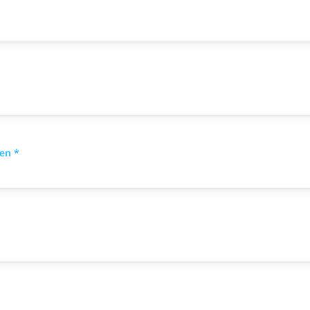
en *
*