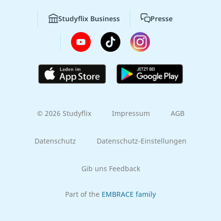
Studyflix Business
Presse
© 2026 Studyflix
Impressum
AGB
Datenschutz
Datenschutz-Einstellungen
Gib uns Feedback
Part of the
EMBRACE family